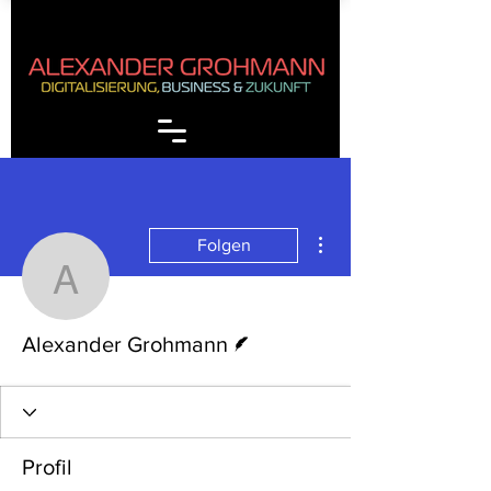
Weitere Optionen
Folgen
Alexander Grohmann
Autor
Alexander Grohmann
Profil