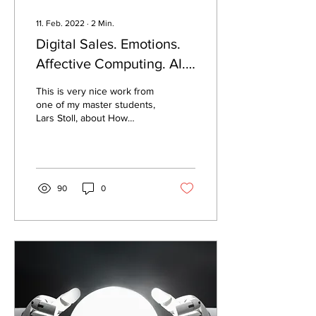
11. Feb. 2022
∙
2
Min.
Digital Sales. Emotions.
Affective Computing. AI.
Decision Making.
This is very nice work from
one of my master students,
Lars Stoll, about How
Artificial Intelligence
understands human
emotions and use...
90
0