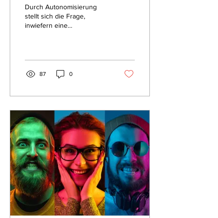
menschenloser
Durch Autonomisierung
Fertigung?
stellt sich die Frage,
inwiefern eine
menschenlose Fertigung
möglich ist: Machbarkeit,
Recht, Ethik, Gesellschaft?
87
0