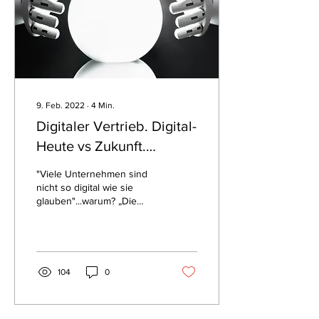
9. Feb. 2022
∙
4
Min.
Digitaler Vertrieb. Digital-
Heute vs Zukunft.
Antizipieren oder
"Viele Unternehmen sind
sterben. Trends.
nicht so digital wie sie
glauben"...warum? „Die
Haystack. Ihr Geld.
Zukunft antizipieren oder
sterben" ... wie? Trends.
Haystack.
104
0